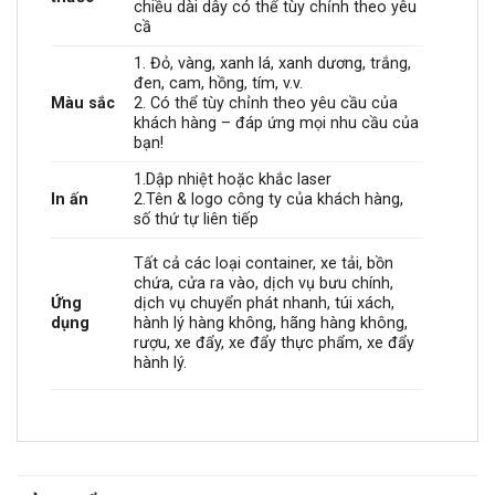
chiều dài dây có thể tùy chỉnh theo yêu
cầ
1.
Đỏ, vàng, xanh lá, xanh dương, trắng,
đen, cam, hồng, tím, v.v.
Màu sắc
2. Có thể tùy chỉnh theo yêu cầu của
khách hàng – đáp ứng mọi nhu cầu của
bạn!
1.Dập nhiệt hoặc khắc laser
In ấn
2.Tên & logo công ty của khách hàng,
số thứ tự liên tiếp
Tất cả các loại container, xe tải, bồn
chứa, cửa ra vào, dịch vụ bưu chính,
Ứng
dịch vụ chuyển phát nhanh, túi xách,
dụng
hành lý hàng không, hãng hàng không,
rượu, xe đẩy, xe đẩy thực phẩm, xe đẩy
hành lý.