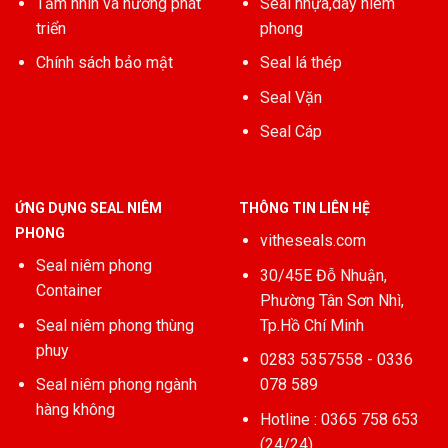
Tầm nhìn và hướng phát
Seal nhựa,dây niêm
triển
phong
Chính sách bảo mật
Seal lá thép
Seal Vặn
Seal Cáp
ỨNG DỤNG SEAL NIÊM
THÔNG TIN LIÊN HỆ
PHONG
vitheseals.com
Seal niêm phong
30/45E Đỗ Nhuận,
Container
Phường Tân Sơn Nhì,
Seal niêm phong thùng
Tp.Hồ Chí Minh
phuy
0283 5357558 - 0336
Seal niêm phong ngành
078 589
hàng không
Hotline : 0365 758 653
(24/24)