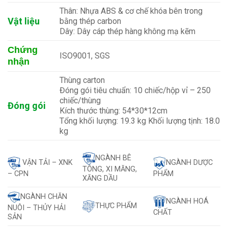
Thân: Nhựa ABS & cơ chế khóa bên trong
Vật liệu
bằng thép carbon
Dây: Dây cáp thép hàng không mạ kẽm
Chứng
ISO9001, SGS
nhận
Thùng carton
Đóng gói tiêu chuẩn: 10 chiếc/hộp vỉ – 250
chiếc/thùng
Đóng gói
Kích thước thùng: 54*30*12cm
Tổng khối lượng: 19.3 kg Khối lượng tịnh: 18.0
kg
NGÀNH BÊ
VẬN TẢI – XNK
NGÀNH DƯỢC
TÔNG, XI MĂNG,
– CPN
PHẨM
XĂNG DẦU
NGÀNH CHĂN
NGÀNH HOÁ
THỰC PHẨM
NUÔI – THỦY HẢI
CHẤT
SẢN