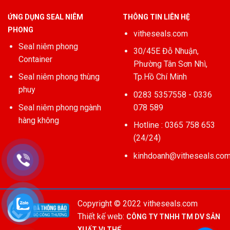
ỨNG DỤNG SEAL NIÊM
THÔNG TIN LIÊN HỆ
PHONG
vitheseals.com
Seal niêm phong
30/45E Đỗ Nhuận,
Container
Phường Tân Sơn Nhì,
Seal niêm phong thùng
Tp.Hồ Chí Minh
phuy
0283 5357558 - 0336
Seal niêm phong ngành
078 589
hàng không
Hotline : 0365 758 653
(24/24)
kinhdoanh@vitheseals.co
Copyright © 2022 vitheseals.com
Thiết kế web:
CÔNG TY TNHH TM DV SẢN
XUẤT VỊ THẾ