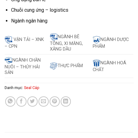
Chuỗi cung ứng – logistics
Ngành ngân hàng
NGÀNH BÊ
VẬN TẢI – XNK
NGÀNH DƯỢC
TÔNG, XI MĂNG,
– CPN
PHẨM
XĂNG DẦU
NGÀNH CHĂN
NGÀNH HOÁ
THỰC PHẨM
NUÔI – THỦY HẢI
CHẤT
SẢN
Danh mục:
Seal Cáp