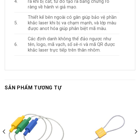
4.
ra khi bị cắt, từ đó tạo ra bằng chứng rõ
ràng về hành vi giả mạo.
Thiết kế bên ngoài có gân giúp bảo vệ phần
5.
khắc laser khi bị va chạm mạnh, và lớp màu
được anot hóa giúp phân biệt mã màu.
Các định danh không thể đảo ngược như
6.
tên, logo, mã vạch, số sê-ri và mã QR được
khắc laser trực tiếp trên thân nhôm.
SẢN PHẨM TƯƠNG TỰ