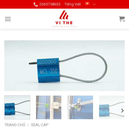
Skip
0365758653
Tiếng Việt
to
content
TRANG CHỦ
/
SEAL CÁP