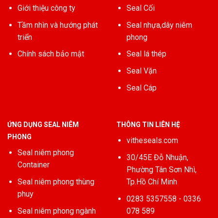
Giới thiệu công ty
Seal Cối
Tầm nhìn và hướng phát
Seal nhựa,dây niêm
triển
phong
Chính sách bảo mật
Seal lá thép
Seal Vặn
Seal Cáp
ỨNG DỤNG SEAL NIÊM
THÔNG TIN LIÊN HỆ
PHONG
vitheseals.com
Seal niêm phong
30/45E Đỗ Nhuận,
Container
Phường Tân Sơn Nhì,
Seal niêm phong thùng
Tp.Hồ Chí Minh
phuy
0283 5357558 - 0336
Seal niêm phong ngành
078 589