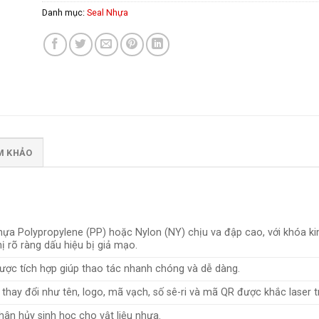
Danh mục:
Seal Nhựa
AM KHẢO
ựa Polypropylene (PP) hoặc Nylon (NY) chịu va đập cao, với khóa ki
ị rõ ràng dấu hiệu bị giả mạo.
ược tích hợp giúp thao tác nhanh chóng và dễ dàng.
thay đổi như tên, logo, mã vạch, số sê-ri và mã QR được khắc laser 
hân hủy sinh học cho vật liệu nhựa.