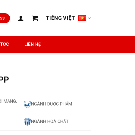
TIẾNG VIỆT
653
 TỨC
LIÊN HỆ
 PP
XI MĂNG,
NGÀNH DƯỢC PHẨM
NGÀNH HOÁ CHẤT