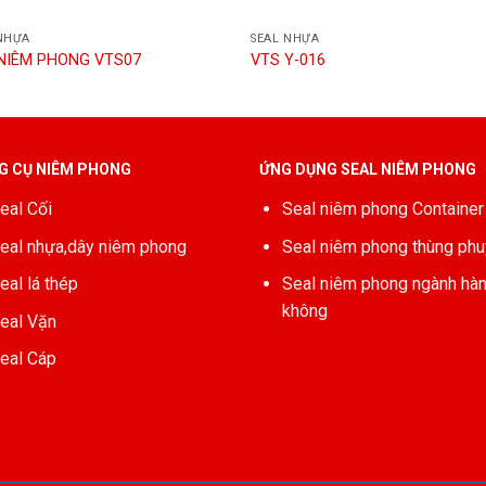
NHỰA
SEAL NHỰA
NIÊM PHONG VTS07
VTS Y-016
G CỤ NIÊM PHONG
ỨNG DỤNG SEAL NIÊM PHONG
eal Cối
Seal niêm phong Container
eal nhựa,dây niêm phong
Seal niêm phong thùng phu
eal lá thép
Seal niêm phong ngành hà
không
eal Vặn
eal Cáp