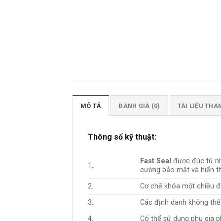
MÔ TẢ
ĐÁNH GIÁ (0)
TÀI LIỆU TH
Thông số kỹ thuật:
Fast Seal
được đúc từ nh
1.
cường bảo mật và hiển th
2.
Cơ chế khóa một chiều đ
3.
Các định danh không thể 
4.
Có thể sử dụng phụ gia p