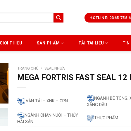
HOTLINE: 0365 758 
GIỚI THIỆU
SẢN PHẨM
TẢI TÀI LIỆU
TIN
TRANG CHỦ
/
SEAL NHỰA
MEGA FORTRIS FAST SEAL 12
NGÀNH BÊ TÔNG, 
VẬN TẢI – XNK – CPN
XĂNG DẦU
NGÀNH CHĂN NUÔI – THỦY
THỰC PHẨM
HẢI SẢN