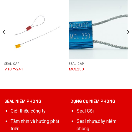
SEAL CÁP
SEAL CÁP
VTS Y-241
MCL250
SEAL NIÊM PHONG
DỤNG CỤ NIÊM PHONG
Giới thiệu công ty
Seal Cối
Tầm nhìn và hướng phát
Seal nhựa,dây niêm
triển
phong