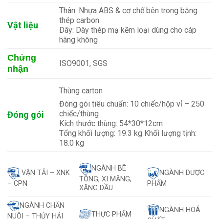
Thân: Nhựa ABS & cơ chế bên trong bằng
thép carbon
Vật liệu
Dây: Dây thép mạ kẽm loại dùng cho cáp
hàng không
Chứng
ISO9001, SGS
nhận
Thùng carton
Đóng gói tiêu chuẩn: 10 chiếc/hộp vỉ – 250
chiếc/thùng
Đóng gói
Kích thước thùng: 54*30*12cm
Tổng khối lượng: 19.3 kg Khối lượng tịnh:
18.0 kg
NGÀNH BÊ
VẬN TẢI – XNK
NGÀNH DƯỢC
TÔNG, XI MĂNG,
– CPN
PHẨM
XĂNG DẦU
NGÀNH CHĂN
NGÀNH HOÁ
THỰC PHẨM
NUÔI – THỦY HẢI