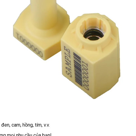
đen, cam, hồng, tím, v.v.
ứng mọi nhu cầu của bạn!