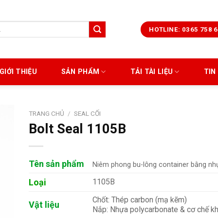
HOTLINE: 0365 758 
GIỚI THIỆU
SẢN PHẨM
TẢI TÀI LIỆU
TIN
TRANG CHỦ
/
SEAL CỐI
Bolt Seal 1105B
Tên sản phẩm
Niêm phong bu-lông container bằng nh
Loại
1105B
Chốt: Thép carbon (mạ kẽm)
Vật liệu
Nắp: Nhựa polycarbonate & cơ chế kh