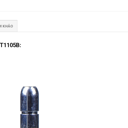
AM KHẢO
ST1105B: