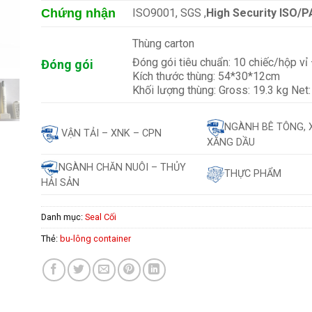
Chứng nhận
ISO9001, SGS ,
High Security ISO/P
Thùng carton
Đóng gói tiêu chuẩn: 10 chiếc/hộp vỉ
Đóng gói
Kích thước thùng: 54*30*12cm
Khối lượng thùng: Gross: 19.3 kg Net:
NGÀNH BÊ TÔNG, 
VẬN TẢI – XNK – CPN
XĂNG DẦU
NGÀNH CHĂN NUÔI – THỦY
THỰC PHẨM
HẢI SẢN
Danh mục:
Seal Cối
Thẻ:
bu-lông container