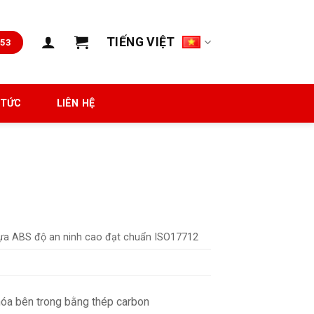
TIẾNG VIỆT
653
 TỨC
LIÊN HỆ
ựa ABS độ an ninh cao đạt chuẩn ISO17712
óa bên trong bằng thép carbon