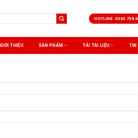
HOTLINE: 0365 758 
GIỚI THIỆU
SẢN PHẨM
TẢI TÀI LIỆU
TIN