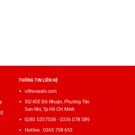
THÔNG TIN LIÊN HỆ
vitheseals.com
y
30/45E Đỗ Nhuận, Phường Tân
Sơn Nhì, Tp.Hồ Chí Minh
ng
0283 5357558 - 0336 078 589
Hotline : 0365 758 653