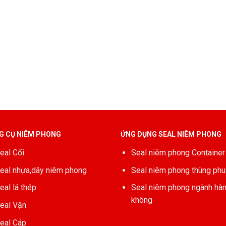
G CỤ NIÊM PHONG
ỨNG DỤNG SEAL NIÊM PHONG
eal Cối
Seal niêm phong Container
eal nhựa,dây niêm phong
Seal niêm phong thùng phu
eal lá thép
Seal niêm phong ngành hà
không
eal Vặn
eal Cáp