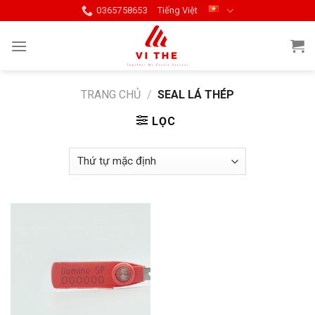
Skip
0365758653
Tiếng Việt
to
content
TRANG CHỦ
/
SEAL LÁ THÉP
LỌC