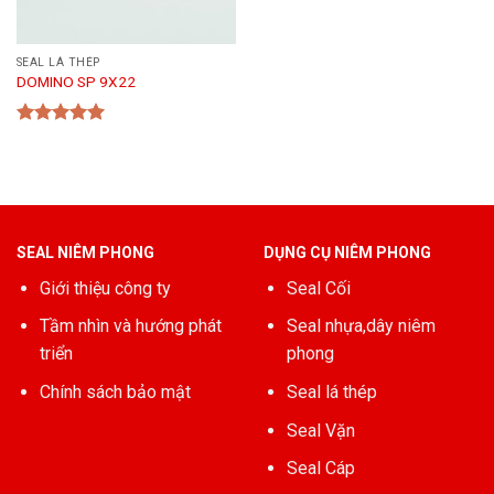
SEAL LÁ THÉP
DOMINO SP 9X22
Được xếp
hạng
5.00
5 sao
SEAL NIÊM PHONG
DỤNG CỤ NIÊM PHONG
Giới thiệu công ty
Seal Cối
Tầm nhìn và hướng phát
Seal nhựa,dây niêm
triển
phong
Chính sách bảo mật
Seal lá thép
Seal Vặn
Seal Cáp