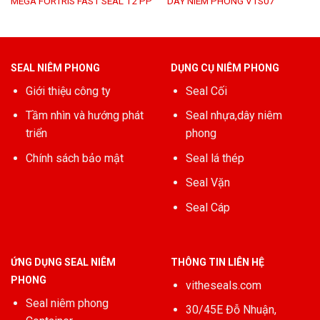
MEGA FORTRIS FAST SEAL 12 PP
DÂY NIÊM PHONG VTS07
SEAL NIÊM PHONG
DỤNG CỤ NIÊM PHONG
Giới thiệu công ty
Seal Cối
Tầm nhìn và hướng phát
Seal nhựa,dây niêm
triển
phong
Chính sách bảo mật
Seal lá thép
Seal Vặn
Seal Cáp
ỨNG DỤNG SEAL NIÊM
THÔNG TIN LIÊN HỆ
PHONG
vitheseals.com
Seal niêm phong
30/45E Đỗ Nhuận,