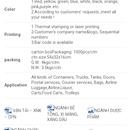
1.Red, yellow, green, blue, white, black, orange,
pink,purple etc.
Color
2.According to customers’ requests ,meet all
your needs !
1.Thermal stamping or laser printing
2.Customer’s company name&logo, Sequential
Printing
numbers
3.Bar code is available
carton boxPackaging: 1000pcs/ctn
ctn size:54x32x16cm
packing
G.W.: 4kgs/ctm
N.W.: 3.5kgs/ctn
All kinds of Containers, Trucks, Tanks, Doors,
Postal services, Courier services, Bags, Airline
Application
Luggage,Airline,Liquor,
Carts,Food Carts, Trolleys.
NGÀNH BÊ
VẬN TẢI – XNK
NGÀNH DƯỢC
TÔNG, XI MĂNG,
– CPN
PHẨM
XĂNG DẦU