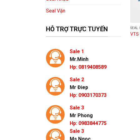
Seal Vặn
HỖ TRỢ TRỰC TUYẾN
SEAL
VTS 
Sale 1
Mr.Minh
Hp:
0819408589
Sale 2
Mr Điep
Hp:
0903170373
Sale 3
Mr Phong
Hp:
0983844775
Sale 3
Ms Ngoc