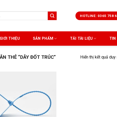
HOTLINE: 0365 758 
GIỚI THIỆU
SẢN PHẨM
TẢI TÀI LIỆU
TIN
N THẺ “DÂY ĐỐT TRÚC”
Hiển thị kết quả duy