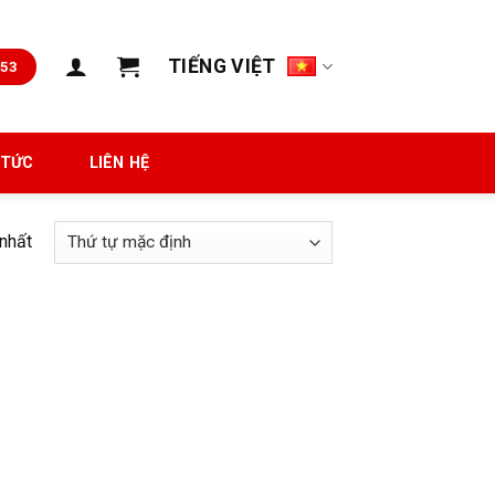
TIẾNG VIỆT
653
 TỨC
LIÊN HỆ
 nhất