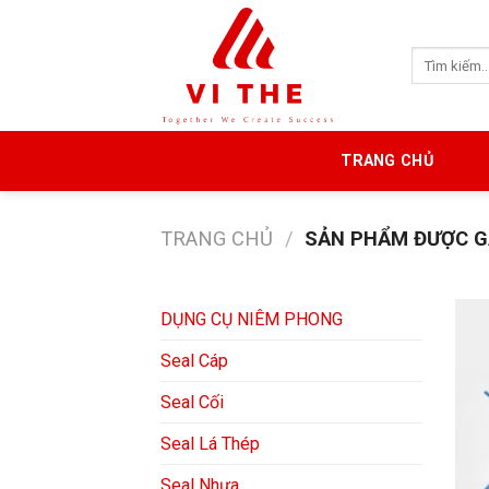
Skip
to
Tìm
content
kiếm:
TRANG CHỦ
TRANG CHỦ
/
SẢN PHẨM ĐƯỢC GẮ
DỤNG CỤ NIÊM PHONG
Seal Cáp
Seal Cối
Seal Lá Thép
Seal Nhựa