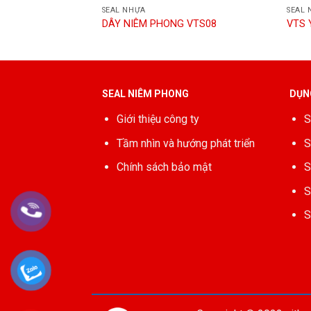
SEAL NHỰA
SEAL 
 VTS05
DÂY NIÊM PHONG VTS08
VTS 
SEAL NIÊM PHONG
DỤN
Giới thiệu công ty
S
Tầm nhìn và hướng phát triển
S
Chính sách bảo mật
S
S
S