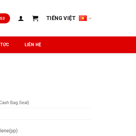
TIẾNG VIỆT
653
 TỨC
LIÊN HỆ
 Cash Bag Seal)
lene(pp)