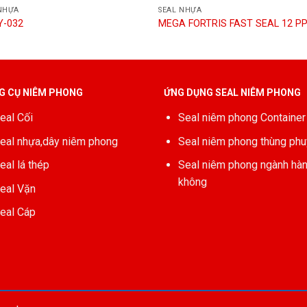
NHỰA
SEAL NHỰA
Y-032
MEGA FORTRIS FAST SEAL 12 P
G CỤ NIÊM PHONG
ỨNG DỤNG SEAL NIÊM PHONG
eal Cối
Seal niêm phong Container
eal nhựa,dây niêm phong
Seal niêm phong thùng phu
eal lá thép
Seal niêm phong ngành hà
không
eal Vặn
eal Cáp