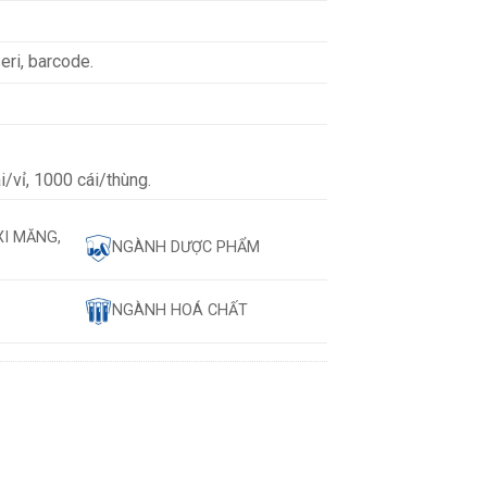
eri, barcode.
i/vỉ, 1000 cái/thùng.
XI MĂNG,
NGÀNH DƯỢC PHẨM
NGÀNH HOÁ CHẤT