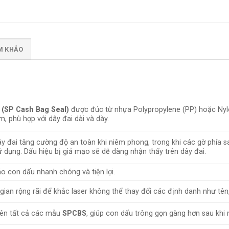
AM KHẢO
 (SP Cash Bag Seal)
được đúc từ nhựa Polypropylene (PP) hoặc Nylo
m, phù hợp với dây đai dài và dày.
ây đai tăng cường độ an toàn khi niêm phong, trong khi các gờ phía 
ử dụng. Dấu hiệu bị giả mạo sẽ dễ dàng nhận thấy trên dây đai.
áo con dấu nhanh chóng và tiện lợi.
ian rộng rãi để khắc laser không thể thay đổi các định danh như tên,
trên tất cả các mẫu
SPCBS
, giúp con dấu trông gọn gàng hơn sau khi