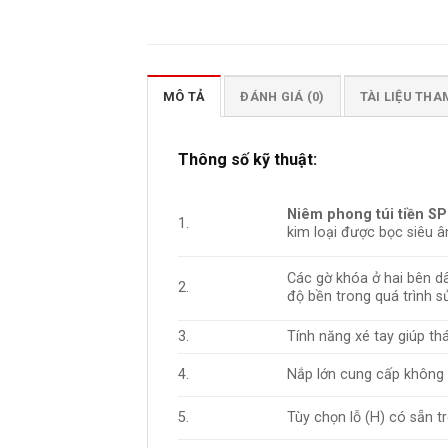
MÔ TẢ
ĐÁNH GIÁ (0)
TÀI LIỆU TH
Thông số kỹ thuật:
Niêm phong túi tiền SP
1.
kim loại được bọc siêu â
Các gờ khóa ở hai bên d
2.
độ bền trong quá trình s
3.
Tính năng xé tay giúp th
4.
Nắp lớn cung cấp không g
5.
Tùy chọn lỗ (H) có sẵn 