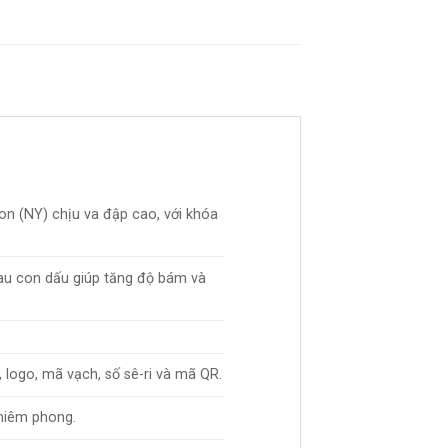
n (NY) chịu va đập cao, với khóa
sau con dấu giúp tăng độ bám và
 logo, mã vạch, số sê-ri và mã QR.
 niêm phong.