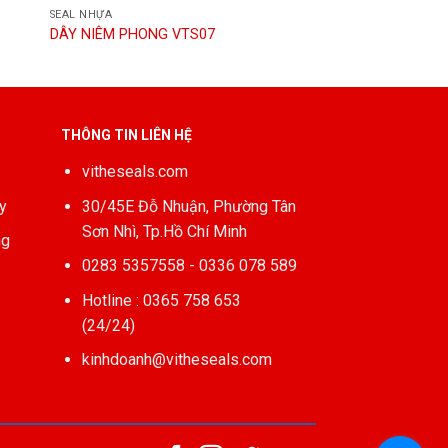
SEAL NHỰA
P
DÂY NIÊM PHONG VTS07
THÔNG TIN LIÊN HỆ
vitheseals.com
y
30/45E Đỗ Nhuận, Phường Tân
Sơn Nhì, Tp.Hồ Chí Minh
ng
0283 5357558 - 0336 078 589
Hotline : 0365 758 653
(24/24)
kinhdoanh@vitheseals.com