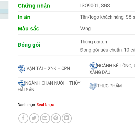
Chứng nhận
ISO9001, SGS
In ấn
Tên/logo khách hàng, Số s
Màu sắc
Vàng
Thùng carton
Đóng gói
Đóng gói tiêu chuẩn: 10 cá
NGÀNH BÊ TÔNG, 
VẬN TẢI – XNK – CPN
XĂNG DẦU
NGÀNH CHĂN NUÔI – THỦY
THỰC PHẨM
HẢI SẢN
Danh mục:
Seal Nhựa