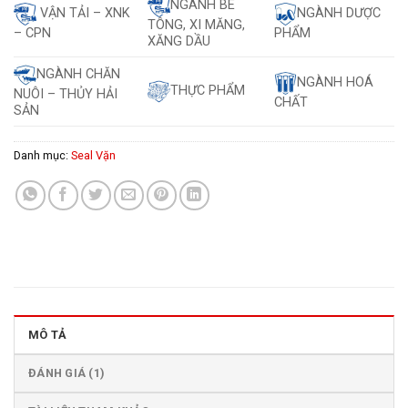
NGÀNH BÊ
VẬN TẢI – XNK
NGÀNH DƯỢC
TÔNG, XI MĂNG,
– CPN
PHẨM
XĂNG DẦU
NGÀNH CHĂN
NGÀNH HOÁ
THỰC PHẨM
NUÔI – THỦY HẢI
CHẤT
SẢN
Danh mục:
Seal Vặn
MÔ TẢ
ĐÁNH GIÁ (1)