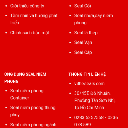
Giới thiệu công ty
Seal Cối
Tầm nhìn và hướng phát
Seal nhựa,dây niêm
triển
phong
Chính sách bảo mật
Seal lá thép
Seal Vặn
Seal Cáp
ỨNG DỤNG SEAL NIÊM
THÔNG TIN LIÊN HỆ
PHONG
vitheseals.com
Seal niêm phong
30/45E Đỗ Nhuận,
Container
Phường Tân Sơn Nhì,
Seal niêm phong thùng
Tp.Hồ Chí Minh
phuy
0283 5357558 - 0336
Seal niêm phong ngành
078 589